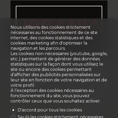
Nous utilisons des cookies strictement
nécessaires au fonctionnement de ce site
internet, des cookies statistiques et des
cookies marketing afin d'optimiser la
navigation et les parcours.
Les cookies non-nécessaires (youtube, google,
etc..) permettent de générer des données
Honoraires de courtage, un
statistiques sur la façon dont vous utilisez le
site ou encore des cookies permettant
investissement
d’afficher des publicités personnalisées sur
21 novembre 2025
leur site en fonction de votre navigation et de
votre profil.
À l’exception des cookies nécessaires au
#Honoraires de courtage, un investissement
fonctionnement du site, vous pouvez
contrôler ceux que vous souhaitez activer.
D'accord pour tous les cookies
Seuls les cookies strictement nécessaires