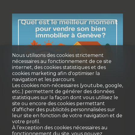
Nous utilisons des cookies strictement
nécessaires au fonctionnement de ce site
internet, des cookies statistiques et des
cookies marketing afin d'optimiser la
navigation et les parcours.
Quel est le meilleur moment
Les cookies non-nécessaires (youtube, google,
etc..) permettent de générer des données
pour vendre?
statistiques sur la façon dont vous utilisez le
3 juillet 2025
site ou encore des cookies permettant
d’afficher des publicités personnalisées sur
Vous envisagez de vendre votre maison
leur site en fonction de votre navigation et de
ou votre appartement à Genève ?
votre profil.
À l’exception des cookies nécessaires au
fonctionnement du site, vous pouvez