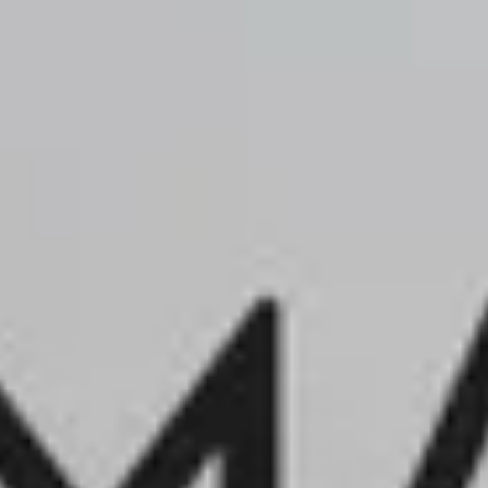
iels
rciaux