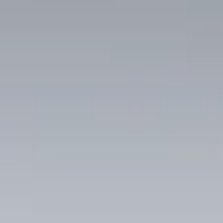
te
tion
rciaux