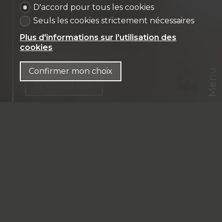
D'accord pour tous les cookies
Seuls les cookies strictement nécessaires
Plus d'informations sur l'utilisation des
cookies
Nous contacter
Confirmer mon choix
Menu
Dossier PDF
CHF
CH-
1820 Montreux
FR
Bord du lac
CHF 6'000'000.-
Financement
263 m² habitables