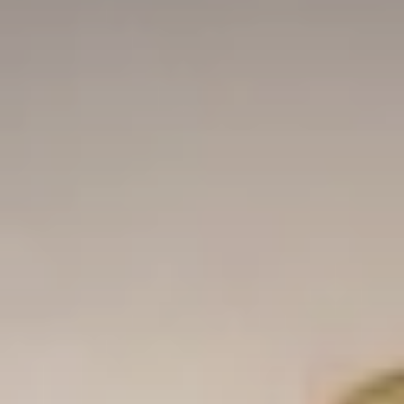
 vente
ception