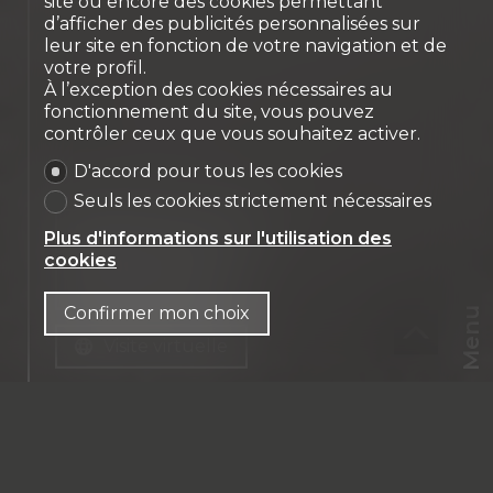
site ou encore des cookies permettant
d’afficher des publicités personnalisées sur
leur site en fonction de votre navigation et de
votre profil.
À l’exception des cookies nécessaires au
fonctionnement du site, vous pouvez
contrôler ceux que vous souhaitez activer.
D'accord pour tous les cookies
Seuls les cookies strictement nécessaires
Nous contacter
Plus d'informations sur l'utilisation des
cookies
Dossier PDF
Confirmer mon choix
Menu
Visite virtuelle
CHF
CH-
1202 Genève
FR
Nations