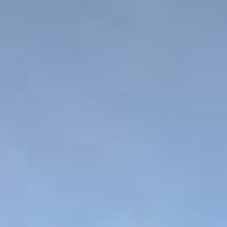
nte
ption