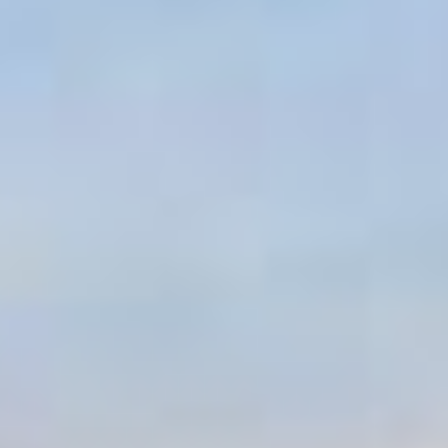
tiels
rciaux