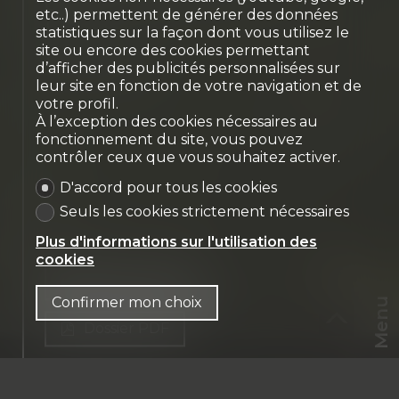
contemporaine avec vue
etc..) permettent de générer des données
lac
statistiques sur la façon dont vous utilisez le
site ou encore des cookies permettant
Cologny
d’afficher des publicités personnalisées sur
leur site en fonction de votre navigation et de
votre profil.
À l’exception des cookies nécessaires au
fonctionnement du site, vous pouvez
contrôler ceux que vous souhaitez activer.
D'accord pour tous les cookies
Seuls les cookies strictement nécessaires
Plus d'informations sur l'utilisation des
cookies
Nous contacter
Confirmer mon choix
Menu
Dossier PDF
CHF
CH-
1223 Cologny
FR