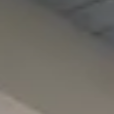
nte
ption