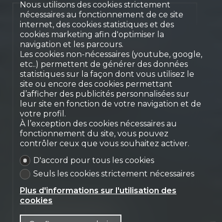
Nous utilisons des cookies strictement
nécessaires au fonctionnement de ce site
Off-Market
internet, des cookies statistiques et des
cookies marketing afin d'optimiser la
Superbe propriété au
navigation et les parcours.
cœur de la campagne
Les cookies non-nécessaires (youtube, google,
etc..) permettent de générer des données
genevoise
statistiques sur la façon dont vous utilisez le
Gy
site ou encore des cookies permettant
d’afficher des publicités personnalisées sur
leur site en fonction de votre navigation et de
votre profil.
À l’exception des cookies nécessaires au
fonctionnement du site, vous pouvez
contrôler ceux que vous souhaitez activer.
D'accord pour tous les cookies
Seuls les cookies strictement nécessaires
Plus d'informations sur l'utilisation des
cookies
Nous contacter