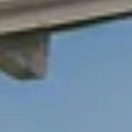
tiels
rciaux