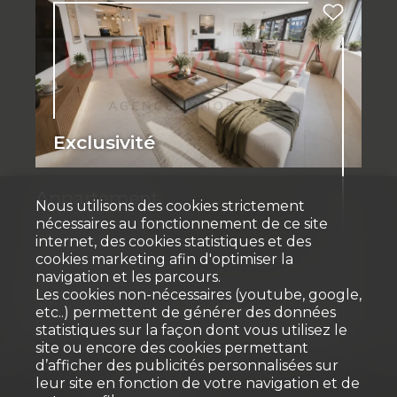
Exclusivité
Appartement
Nous utilisons des cookies strictement
nécessaires au fonctionnement de ce site
Tannay
internet, des cookies statistiques et des
cookies marketing afin d'optimiser la
CHF 2'290'000.-
navigation et les parcours.
Les cookies non-nécessaires (youtube, google,
etc..) permettent de générer des données
180 m²
5.5
2
1er étage
1992
statistiques sur la façon dont vous utilisez le
site ou encore des cookies permettant
d’afficher des publicités personnalisées sur
leur site en fonction de votre navigation et de