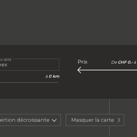
calité
Prix
De
CHF 0.-
à
à
0 km
sertion décroissante
Masquer la carte