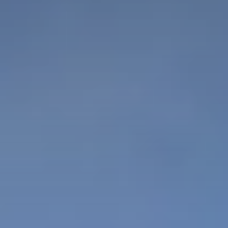
 vente
xception