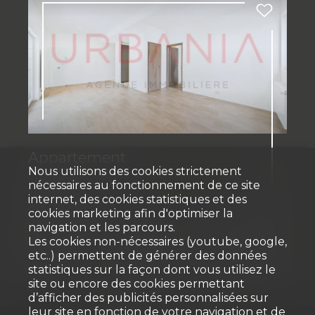
Appartement
Nous utilisons des cookies strictement
nécessaires au fonctionnement de ce site
Gimel
internet, des cookies statistiques et des
CHF 650'000.-
cookies marketing afin d'optimiser la
navigation et les parcours.
Les cookies non-nécessaires (youtube, google,
etc..) permettent de générer des données
102
Rez-de-
m²
4.5
chaussée
2025
3
statistiques sur la façon dont vous utilisez le
site ou encore des cookies permettant
d’afficher des publicités personnalisées sur
leur site en fonction de votre navigation et de