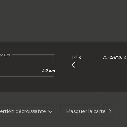
calité
Prix
De
CHF 0.-
à
à
0 km
sertion décroissante
Masquer la carte