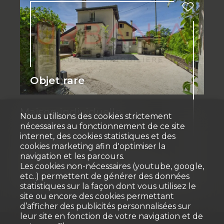
Objet rare
Maison individuelle
Nous utilisons des cookies strictement
nécessaires au fonctionnement de ce site
Chêne-Bougeries
internet, des cookies statistiques et des
cookies marketing afin d'optimiser la
CHF 1'850'000.-
navigation et les parcours.
Les cookies non-nécessaires (youtube, google,
etc..) permettent de générer des données
97 m²
205 m²
5
2
2025
statistiques sur la façon dont vous utilisez le
site ou encore des cookies permettant
d’afficher des publicités personnalisées sur
leur site en fonction de votre navigation et de