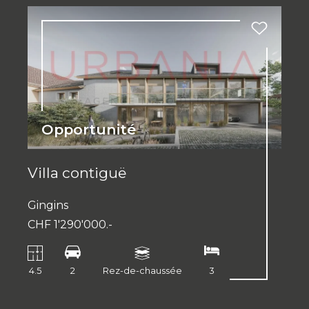
Opportunité
Villa contiguë
Gingins
CHF 1'290'000.-
4.5
2
Rez-de-chaussée
3