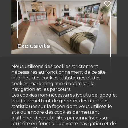
Exclusivité
Appartement
Nous utilisons des cookies strictement
nécessaires au fonctionnement de ce site
Tannay
internet, des cookies statistiques et des
cookies marketing afin d'optimiser la
CHF 2'290'000.-
navigation et les parcours.
Les cookies non-nécessaires (youtube, google,
etc..) permettent de générer des données
180 m²
5.5
2
1er étage
1992
statistiques sur la façon dont vous utilisez le
site ou encore des cookies permettant
d’afficher des publicités personnalisées sur
leur site en fonction de votre navigation et de